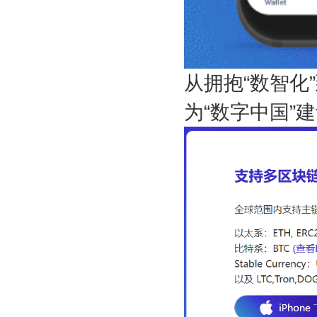
从拥抱“数智化
为“数字中国”