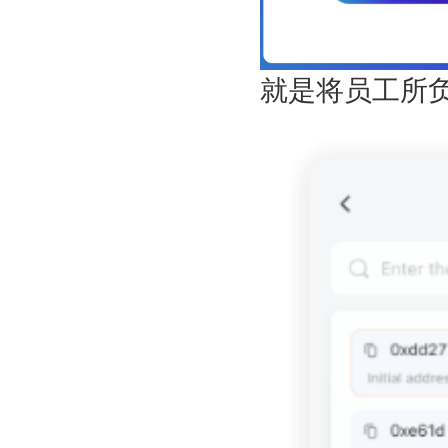
就是将员工所