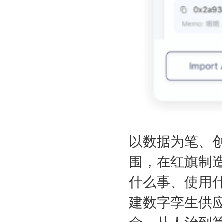
以数据为笔、
围，在红旗制
什么事、使用
建数字孪生供