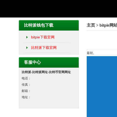
比特派钱包下载
主页
>
bitpie网
bitpie下载官网
比特派下载官网
最初。
客服中心
比特派-比特派网址-比特币官网网址
电话：
传真：
邮箱：
地址：