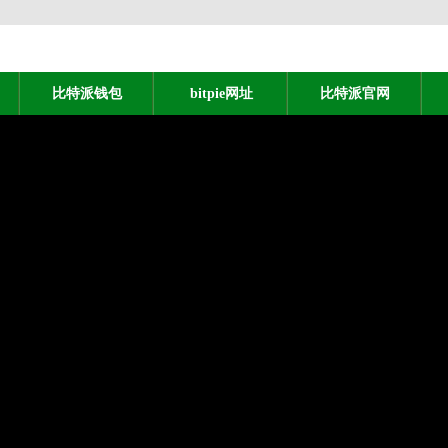
比特派钱包
bitpie网址
比特派官网