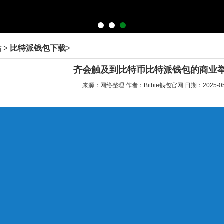
站
>
比特派钱包下载
>
齐会触及到比特币比特派钱包的商业
来源：网络整理
作者：Bitbie钱包官网
日期：2025-05-