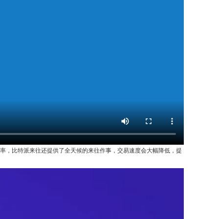
率，比特派来往还提供了全天候的来往作事，交易速度会大幅降低，提