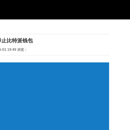
举止比特派钱包
01 19:49
浏览：