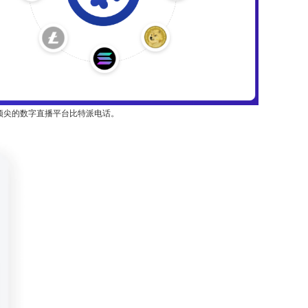
国顶尖的数字直播平台比特派电话。