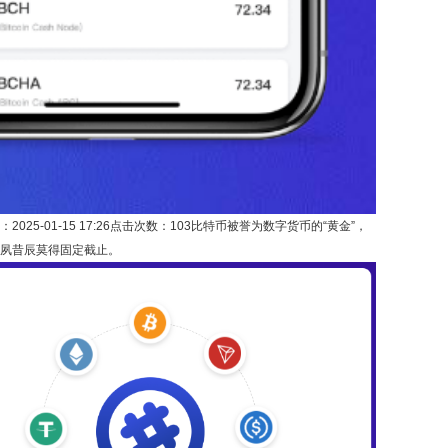
01-15 17:26点击次数：103比特币被誉为数字货币的“黄金”，
夙昔辰莫得固定截止。